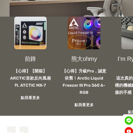
Epoch
product
product
ATX
Scape
Refine
機
無
人
殼
線
體
耳
工
機
學
椅
前鋒
熊大ohmy
I'm 
【心得】【開箱】
【心得】升級Pro，誠意
ARCTIC首款反向風扇
依舊！Arctic Liquid
這次真的愛
ft. ATCTIC MX-7
Freezer III Pro 360 A-
構的機械
RGB
服的手感
點我看更多
點我看更多
點