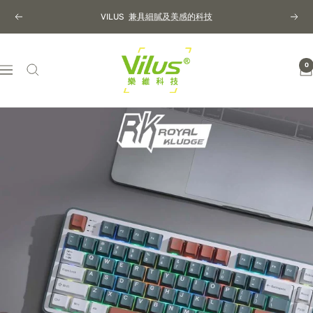
Skip
VILUS
兼具細膩及美感的科技
Previous
Next
to
content
樂
0
Navigation
維
科
技