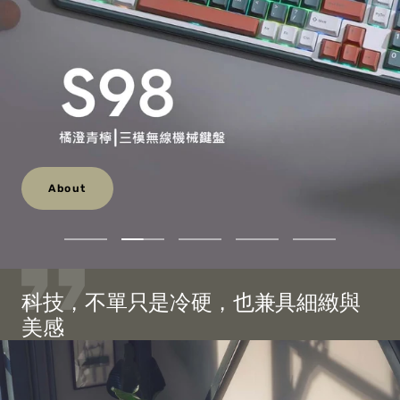
About
Go
Go
Go
Go
Go
to
to
to
to
to
slide
slide
slide
slide
slide
科技，不單只是冷硬，也兼具細緻與
1
2
3
4
5
美感