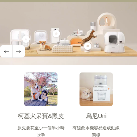
Show
Show
product
Show
product
寵
Previous
Next
product
寵
物
寵
物
空
物
大
氣
雙
型
清
無
烘
淨
線
乾
機
飲
箱
Airbo
水
Ultra
Plus
柯基犬呆寶&黑皮
烏尼Uni
機
135L
原先要花至少一個半小時
有線飲水機容易造成動線
吹毛
困擾